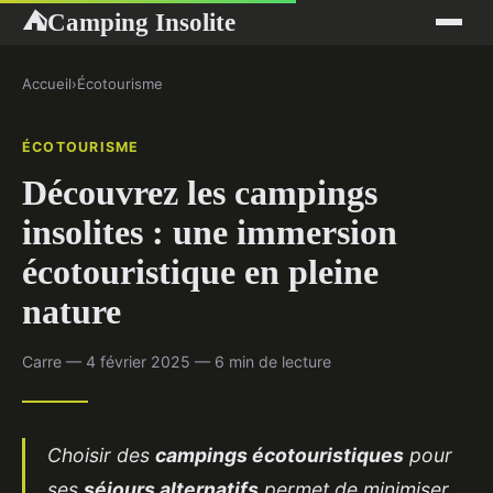
Camping Insolite
⛺
Accueil
›
Écotourisme
ÉCOTOURISME
Découvrez les campings
insolites : une immersion
écotouristique en pleine
nature
Carre — 4 février 2025 — 6 min de lecture
Choisir des
campings écotouristiques
pour
ses
séjours alternatifs
permet de minimiser