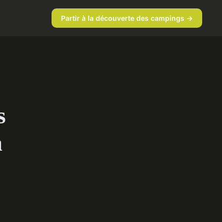
Partir à la découverte des campings →
s
à