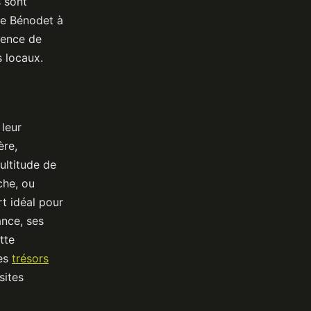
s sont
de Bénodet à
ience de
s locaux.
leur
ère,
ultitude de
che, ou
t idéal pour
ance, ses
tte
des
trésors
sites