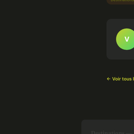
V
← Voir tous 
Destinations — 