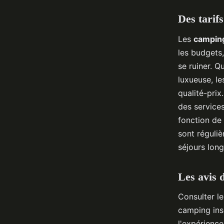
Des tarif
Les
camping
les budgets
se ruiner. 
luxueuse, le
qualité-prix
des services
fonction de
sont réguli
séjours lon
Les avis 
Consulter l
camping ins
l'expérience