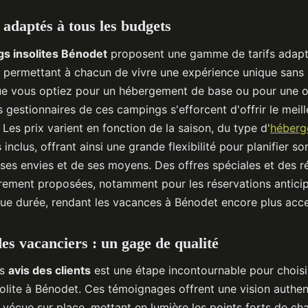
s adaptés à tous les budgets
s insolites Bénodet
proposent une gamme de tarifs adapt
, permettant à chacun de vivre une expérience unique sans
Que vous optiez pour un hébergement de base ou pour une o
s gestionnaires de ces campings s'efforcent d'offrir le meil
. Les prix varient en fonction de la saison, du type d'
héberg
 inclus, offrant ainsi une grande flexibilité pour planifier so
 ses envies et de ses moyens. Des offres spéciales et des r
èrement proposées, notamment pour les réservations anticip
gue durée, rendant les vacances à Bénodet encore plus acce
des vacanciers : un gage de qualité
es
avis des clients
est une étape incontournable pour choisi
olite à Bénodet. Ces témoignages offrent une vision authe
 vécue sur place, mettant en lumière les points forts de ch