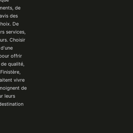
ments, de
avis des
choix. De
rs services,
urs. Choisir
 d'une
our offrir
de qualité,
Finistère,
itent vivre
émoignent de
r leurs
destination