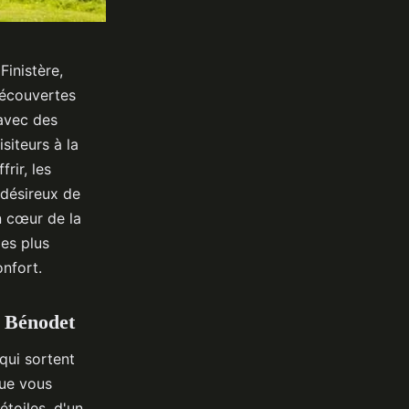
Finistère,
découvertes
 avec des
siteurs à la
rir, les
désireux de
n cœur de la
les plus
nfort.
e Bénodet
qui sortent
Que vous
étoiles, d'un