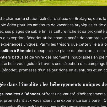
te charmante station balnéaire située en Bretagne, dans le 
table éden pour les amateurs de vacances atypiques et de 
vec ses plages de sable fin, sa culture riche et sa proximité
ls d'exception, Bénodet attire chaque année de nombreux vi
expériences uniques. Parmi les trésors que cette ville a à off
solites à Bénodet
occupent une place de choix pour ceux 
entiers battus et de vivre des moments inoubliables en plei
t article vous guide à travers une sélection des campings 
e Bénodet, promesse d'un séjour riche en aventures et en co
ée dans l'insolite : les hébergements uniques d
s insolites à Bénodet
offrent une variété d'hébergements 
re, promettant aux vacanciers une expérience sans pareil. 
echerche d'une nuitée dans une bulle transparente sous les 