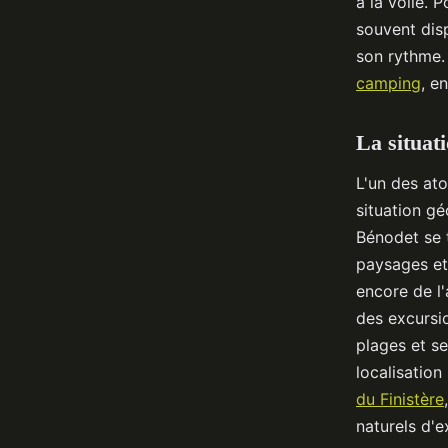
à la voile. 
souvent disp
son rythme. 
camping
, e
La situat
L'un des at
situation gé
Bénodet se t
paysages et 
encore de l'
des excursio
plages et se
localisation
du Finistère
naturels d'e