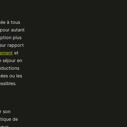
ée à tous
 pour autant
ption plus
leur rapport
ement
et
n séjour en
éductions
ées ou les
ssibles.
r son
ntique de
aque