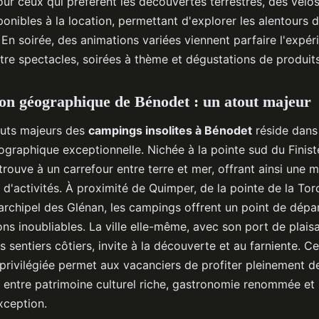
Pour ceux qui préfèrent les découvertes terrestres, des vélo
onibles à la location, permettant d'explorer les alentours 
En soirée, des animations variées viennent parfaire l'expér
ntre spectacles, soirées à thème et dégustations de produit
ion géographique de Bénodet : un atout majeur
outs majeurs des
campings insolites à Bénodet
réside dans 
ographique exceptionnelle. Nichée à la pointe sud du Finist
rouve à un carrefour entre terre et mer, offrant ainsi une m
d'activités. À proximité de Quimper, de la pointe de la Tor
archipel des Glénan, les campings offrent un point de dépar
ns inoubliables. La ville elle-même, avec son port de plais
s sentiers côtiers, invite à la découverte et au farniente. Ce
 privilégiée permet aux vacanciers de profiter pleinement 
, entre patrimoine culturel riche, gastronomie renommée et 
xception.