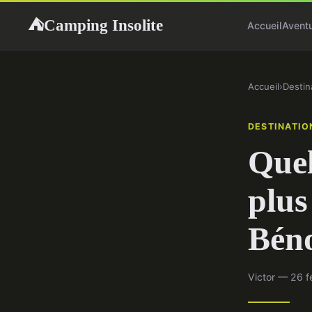
Camping Insolite
⛺
Accueil
Avent
Accueil
›
Destin
DESTINATIO
Quel
plus
Béno
Victor — 26 f