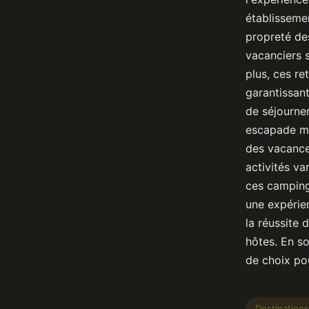
établisseme
propreté des
vacanciers 
plus, ces re
garantissant
de séjourne
escapade mé
des vacance
activités va
ces camping
une expérie
la réussite
hôtes. En s
de choix po
Destination