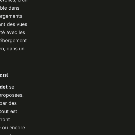
ible dans
bergements
ant des vues
té avec les
'hébergement
en, dans un
ent
odet
se
 proposées.
 par des
tout est
rront
e ou encore