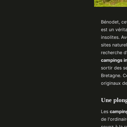
Bénodet, cet
est un véri
insolites. A
sites nature
recherche d'
campings in
sortir des s
Bretagne. Ce
originaux d
Une plong
Les
camping
de l'ordinai
soyez à la r