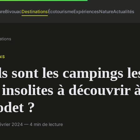
ure
Bivouac
Destinations
Écotourisme
Expériences
Nature
Actualités
ations
NS
s sont les campings le
 insolites à découvrir 
det ?
évrier 2024 — 4 min de lecture