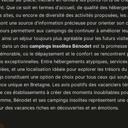
nt. Que ce soit en termes d'accueil, de qualité des héberge
 sites, ou encore de diversité des activités proposées, les 
sont une source d'information précieuse pour orienter son 
tours permettent aux campings de continuer à améliorer leu
 ainsi un séjour toujours plus agréable pour les futurs visite
r dans un des
campings insolites Bénodet
est la promesse
morable, où le dépaysement et le confort se rencontrent p
s exceptionnelles. Entre hébergements atypiques, services 
riées, et une localisation idéale pour explorer les trésors du 
s constituent une option de choix pour tous ceux qui souha
nce unique en Bretagne. Les avis positifs des vacanciers t
 de ces établissements à créer des moments inoubliables pou
omme, Bénodet et ses campings insolites représentent une 
ur des vacances riches en découvertes et en émotions.
s